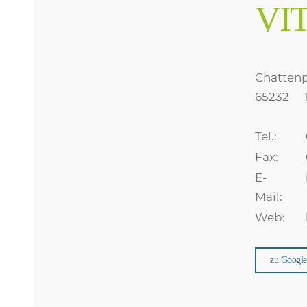
VIT
Chattenp
65232
Tel.:
Fax:
E-
Mail:
Web:
zu Googl