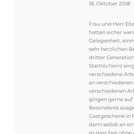
18. Oktober 2018
Frau und Herr Ebe
hatten sicher weni
Gelegenheit, einm
sehr herzlichen B
dritter Generatio
Startlöchern) ein
verschiedene Arb
an verschiedenen 
verschiedenen Arb
gingen gerne auf 
Besonderes ausged
Gastgeschenk in F
dann selbst an ei
so dass fast ohne