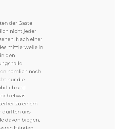
ten der Gäste
dich nicht jeder
sehen. Nach einer
es mittlerweile in
 in den
gungshalle
ren nämlich noch
cht nur die
ührlich und
 noch etwas
nterher zu einem
r durften uns
le davon biegen,
unseren Händen