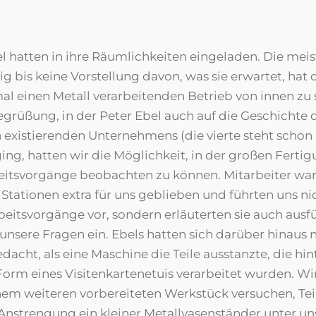
l hatten in ihre Räumlichkeiten eingeladen. Die meis
g bis keine Vorstellung davon, was sie erwartet, hat 
al einen Metall verarbeitenden Betrieb von innen zu 
egrüßung, in der Peter Ebel auch auf die Geschichte d
n existierenden Unternehmens (die vierte steht schon
ging, hatten wir die Möglichkeit, in der großen Ferti
eitsvorgänge beobachten zu können. Mitarbeiter wa
Stationen extra für uns geblieben und führten uns ni
eitsvorgänge vor, sondern erläuterten sie auch ausf
unsere Fragen ein. Ebels hatten sich darüber hinaus
acht, als eine Maschine die Teile ausstanzte, die hi
orm eines Visitenkartenetuis verarbeitet wurden. Wi
nem weiteren vorbereiteten Werkstück versuchen, Tei
 Anstrengung ein kleiner Metallvasenständer unter 