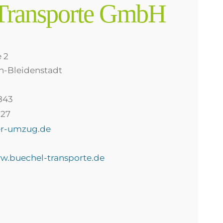
Transporte GmbH
 2
n-Bleidenstadt
843
127
er-umzug.de
ww.buechel-transporte.de