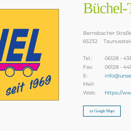
Büchel-
Bernsbacher Straße
65232
Taunusstei
Tel.:
06128 - 43
Fax:
06128 - 44
E-
info@uns
Mail:
Web:
https://w
zu Google Maps